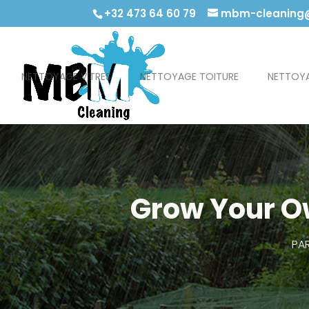
+32 473 64 60 79
mbm-cleaning@
NETTOYAGE VITRES
NETTOYAGE TOITURE
NETTOYA
Grow Your Ow
PA