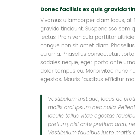
Donec facilisis ex quis gravida ti
Vivamus ullamcorper diam lacus, at frin
gravida tincidunt. Suspendisse sem q
lectus. Proin vehicula porttitor ultri
congue non sit amet diam. Phasellus
eu urna. Phasellus consectetur, tort
sodales neque, eget porta ante urna a
dolor tempus eu. Morbi vitae nunc null
egestas. Mauris faucibus efficitur ma
Vestibulum tristique, lacus ac pret
mollis orci ipsum nec nulla. Pell
iaculis tellus vitae egestas faucib
pretium, nisi ante pretium arcu, n
★
★
★
★
★
Vestibulum faucibus justo mattis 