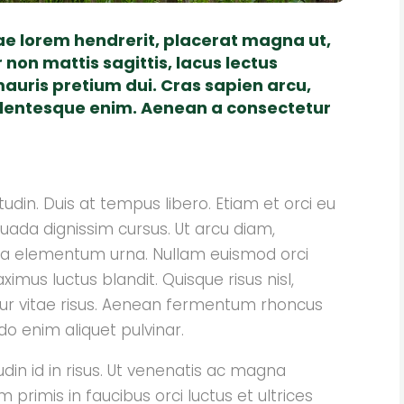
tae lorem hendrerit, placerat magna ut,
 non mattis sagittis, lacus lectus
auris pretium dui. Cras sapien arcu,
llentesque enim. Aenean a consectetur
itudin. Duis at tempus libero. Etiam et orci eu
esuada dignissim cursus. Ut arcu diam,
etra elementum urna. Nullam euismod orci
imus luctus blandit. Quisque risus nisl,
etur vitae risus. Aenean fermentum rhoncus
o enim aliquet pulvinar.
udin id in risus. Ut venenatis ac magna
 primis in faucibus orci luctus et ultrices