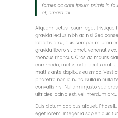
fames ac ante ipsum primis in fau
"Qualité et servi
et, ornare mi.
Une équipe superbe p
résultat qui l'est tout 
Aliquam luctus, ipsum eget tristique
Lucas Doe
gravida lectus nibh ac nisi. Sed cons
lobortis arcu, quis semper mi urna n
Company Nam
gravida libero sit amet, venenatis ex
rhoncus rhoncus. Cras ac mauris diam.
commodo, metus odio iaculis erat, ut
mattis ante dapibus euismod. Vest
pharetra non id nunc. Nulla in nulla t
convallis nisi. Nullam in justo sed er
ultricies lacinia est, vel interdum arcu
Duis dictum dapibus aliquet. Phasellu
eget lorem. Integer id sapien quis tu