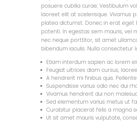
posuere cubilia curae; Vestibulum v
laoreet elit at scelerisque. Vivamus p
platea dictumst. Donec in erat eget 
potenti. In egestas sem mauris, vel m
nec neque porttitor, sit amet ullam
bibendum iaculis. Nulla consectetur la
Etiam interdum sapien ac lorem eleif
Feugiat ultrices diam cursus, laoreet
A hendrerit mi finibus quis. Pellente
Suspendisse varius odio nec dui rho
Vivamus hendrerit dui non males
Sed elementum varius metus ut facili
Curabitur placerat felis a magna sc
Ut sit amet mauris vulputate, co