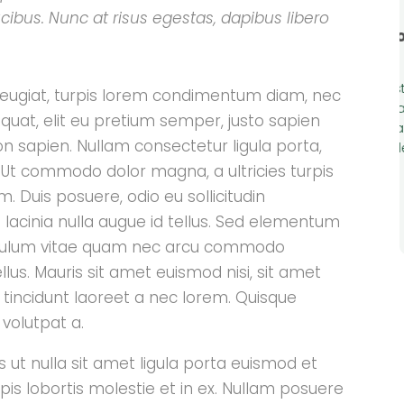
cibus. Nunc at risus egestas, dapibus libero
able"
"Une communication
impeccable"
our un
autant!
Non seulement le service est top,
 feugiat, turpis lorem condimentum diam, nec
mais surtout la communication
equat, elit eu pretium semper, justo sapien
avec Sylvain et Sebastien a été
on sapien. Nullam consectetur ligula porta,
parfaite. Je recommande!
e
. Ut commodo dolor magna, a ultricies turpis
Ethan
 Duis posuere, odio eu sollicitudin
 lacinia nulla augue id tellus. Sed elementum
ibulum vitae quam nec arcu commodo
ellus. Mauris sit amet euismod nisi, sit amet
os tincidunt laoreet a nec lorem. Quisque
 volutpat a.
s ut nulla sit amet ligula porta euismod et
rpis lobortis molestie et in ex. Nullam posuere