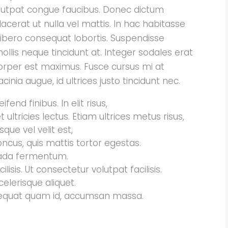
olutpat congue faucibus. Donec dictum
lacerat ut nulla vel mattis. In hac habitasse
libero consequat lobortis. Suspendisse
ollis neque tincidunt at. Integer sodales erat
corper est maximus. Fusce cursus mi at
cinia augue, id ultrices justo tincidunt nec.
end finibus. In elit risus,
 ultricies lectus. Etiam ultrices metus risus,
sque vel velit est,
ncus, quis mattis tortor egestas.
uada fermentum.
sis. Ut consectetur volutpat facilisis.
elerisque aliquet.
nsequat quam id, accumsan massa.