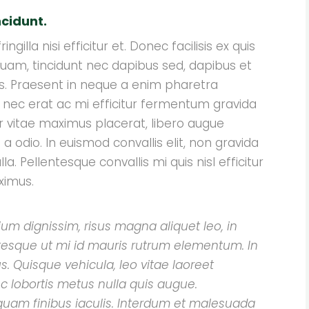
ncidunt.
gilla nisi efficitur et. Donec facilisis ex quis
uam, tincidunt nec dapibus sed, dapibus et
cies. Praesent in neque a enim pharetra
 nec erat ac mi efficitur fermentum gravida
or vitae maximus placerat, libero augue
 odio. In euismod convallis elit, non gravida
a. Pellentesque convallis mi quis nisl efficitur
ximus.
ium dignissim, risus magna aliquet leo, in
entesque ut mi id mauris rutrum elementum. In
us. Quisque vehicula, leo vitae laoreet
ec lobortis metus nulla quis augue.
★
★
★
★
☆
quam finibus iaculis. Interdum et malesuada