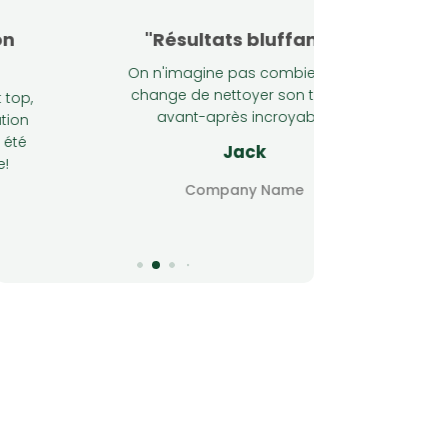
"Résultats bluffants"
"Ser
On n'imagine pas combien cela
Ces 2 gars s
change de nettoyer son toit! Un
pour redonne
avant-après incroyable.
Jack
O
Company Name
Co