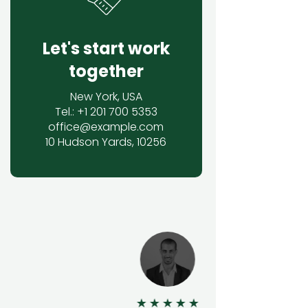
Let's start work
together
New York, USA
Tel.: +1 201 700 5353
office@example.com
10 Hudson Yards, 10256
★
★
★
★
★