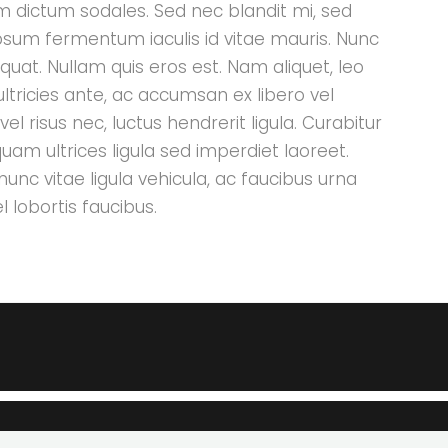
uam dictum sodales. Sed nec blandit mi, sed
ipsum fermentum iaculis id vitae mauris. Nunc
uat. Nullam quis eros est. Nam aliquet, leo
ultricies ante, ac accumsan ex libero vel
l risus nec, luctus hendrerit ligula. Curabitur
quam ultrices ligula sed imperdiet laoreet.
unc vitae ligula vehicula, ac faucibus urna
 lobortis faucibus.